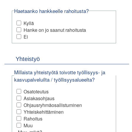
Haetaanko hankkeelle rahoitusta?
Kyllä
Hanke on jo saanut rahoitusta
Ei
Yhteistyö
Millaista yhteistyötä toivotte työllisyys- ja
kasvupalveluilta / työllisyysalueelta?
Osatoteutus
Asiakasohjaus
Ohjausryhmäosallistuminen
Yhteiskehittäminen
Rahoitus
Muu