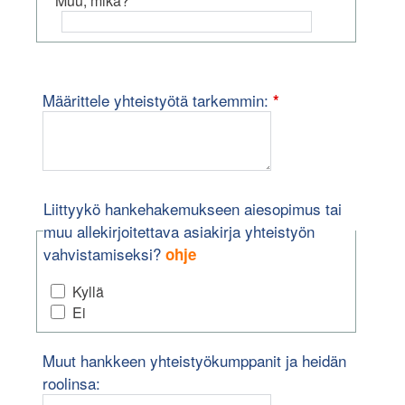
Muu, mikä?
pakollinen kenttä
Määrittele yhteistyötä tarkemmin:
*
Liittyykö hankehakemukseen aiesopimus tai
muu allekirjoitettava asiakirja yhteistyön
vahvistamiseksi?
ohje
"Jos yhteistyön vahvistamiseksi riittää esimerkiksi vapaam
Kyllä
Ei
Muut hankkeen yhteistyökumppanit ja heidän
roolinsa: