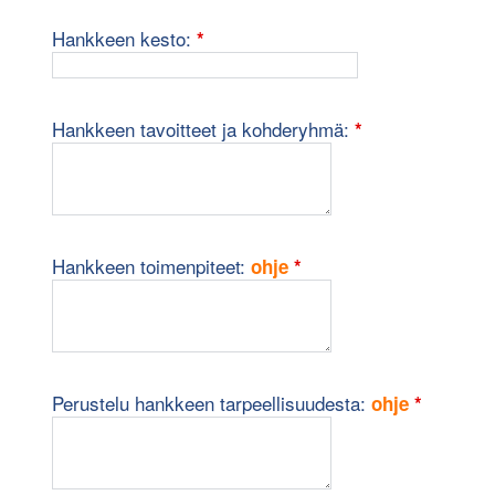
pakollinen kenttä
Hankkeen kesto:
*
pakollinen kentt
Hankkeen tavoitteet ja kohderyhmä:
*
pakollinen kenttä
"Mi
Hankkeen toimenpiteet:
ohje
*
pakolline
"Mi
Perustelu hankkeen tarpeellisuudesta:
ohje
*