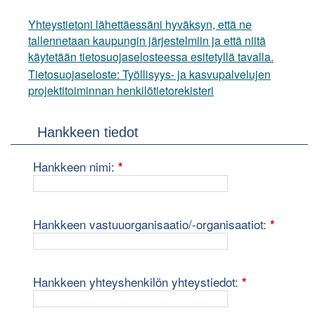
Yhteystietoni lähettäessäni hyväksyn, että ne
tallennetaan kaupungin järjestelmiin ja että niitä
käytetään tietosuojaselosteessa esitetyllä tavalla.
Tietosuojaseloste: Työllisyys- ja kasvupalvelujen
projektitoiminnan henkilötietorekisteri
Hankkeen tiedot
pakollinen kenttä
Hankkeen nimi:
*
pakolli
Hankkeen vastuuorganisaatio/-organisaatiot:
*
pakollinen ke
Hankkeen yhteyshenkilön yhteystiedot:
*