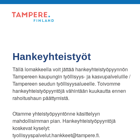
Hankeyhteistyöt
Tällä lomakkeella voit jättää hankeyhteistyöpyynnön
Tampereen kaupungin työllisyys- ja kasvupalveluille /
Tampereen seudun työllisyysalueelle. Toivomme
hankeyhteistyöpyyntöjä vähintään kuukautta ennen
rahoitushaun päättymistä.
Otamme yhteistyöpyyntönne käsittelyyn
mahdollisimman pian. Hankeyhteistyöpyyntöjä
koskevat kyselyt:
tyollisyyspalvelut.hankkeet@tampere.fi.