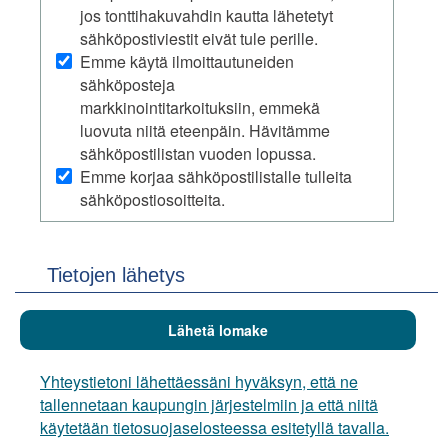
jos tonttihakuvahdin kautta lähetetyt
sähköpostiviestit eivät tule perille.
Emme käytä ilmoittautuneiden
sähköposteja
markkinointitarkoituksiin, emmekä
luovuta niitä eteenpäin. Hävitämme
sähköpostilistan vuoden lopussa.
Emme korjaa sähköpostilistalle tulleita
sähköpostiosoitteita.
Tietojen lähetys
Yhteystietoni lähettäessäni hyväksyn, että ne
tallennetaan kaupungin järjestelmiin ja että niitä
käytetään tietosuojaselosteessa esitetyllä tavalla.