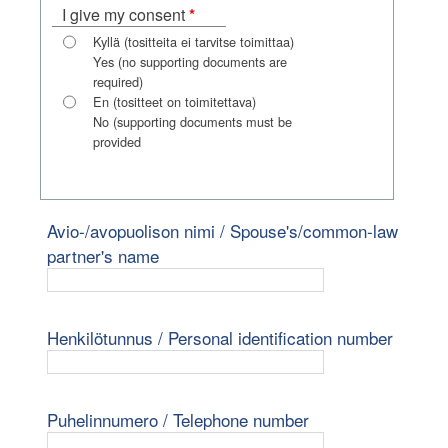
pakollinen
I give my consent
*
kenttä
Kyllä (tositteita ei tarvitse toimittaa)
Yes (no supporting documents are
required)
En (tositteet on toimitettava)
No (supporting documents must be
provided
Avio-/avopuolison nimi / Spouse's/common-law
partner's name
Henkilötunnus / Personal identification number
Puhelinnumero / Telephone number