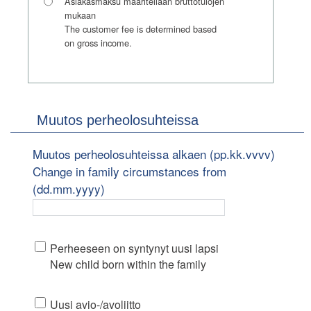
Asiakasmaksu määritellään bruttotulojen
mukaan
The customer fee is determined based
on gross income.
Muutos perheolosuhteissa
Muutos perheolosuhteissa alkaen (pp.kk.vvvv)
Change in family circumstances from
(dd.mm.yyyy)
Perheeseen on syntynyt uusi lapsi
New child born within the family
Uusi avio-/avoliitto