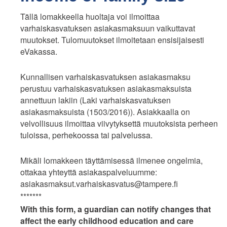
Tällä lomakkeella huoltaja voi ilmoittaa
varhaiskasvatuksen asiakasmaksuun vaikuttavat
muutokset. Tulomuutokset ilmoitetaan ensisijaisesti
eVakassa.
Kunnallisen varhaiskasvatuksen asiakasmaksu
perustuu varhaiskasvatuksen asiakasmaksuista
annettuun lakiin (Laki varhaiskasvatuksen
asiakasmaksuista (1503/2016)). Asiakkaalla on
velvollisuus ilmoittaa viivytyksettä muutoksista perheen
tuloissa, perhekoossa tai palvelussa.
Mikäli lomakkeen täyttämisessä ilmenee ongelmia,
ottakaa yhteyttä asiakaspalveluumme:
asiakasmaksut.varhaiskasvatus@tampere.fi
*******
With this form, a guardian can notify changes that
affect the early childhood education and care